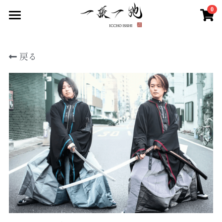
0
×
ストアカテゴリー
Home
戻る
メンバー
すべてのカテゴリー
イベント情報
ショップ
SNS
人気曲投票ページ
お問い合わせ
検索