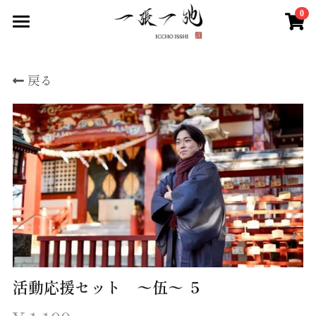
0
×
ストアカテゴリー
Home
戻る
メンバー
すべてのカテゴリー
イベント情報
ショップ
SNS
人気曲投票ページ
お問い合わせ
検索
活動応援セット 〜伍〜 ５